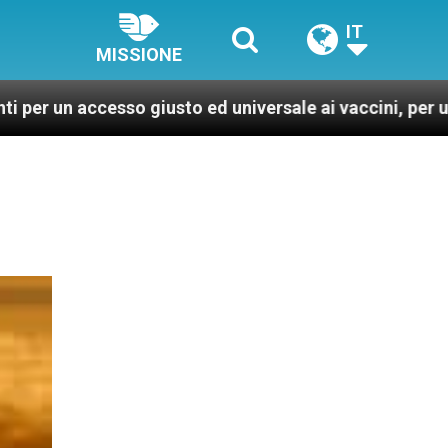
IT
MISSIONE
o giusto ed universale ai vaccini, per un mondo più san