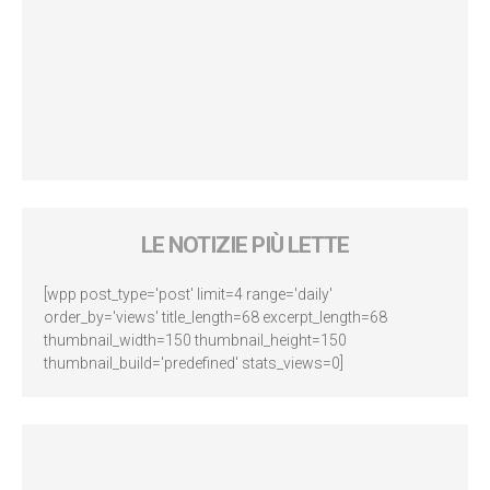
LE NOTIZIE PIÙ LETTE
[wpp post_type='post' limit=4 range='daily'
order_by='views' title_length=68 excerpt_length=68
thumbnail_width=150 thumbnail_height=150
thumbnail_build='predefined' stats_views=0]