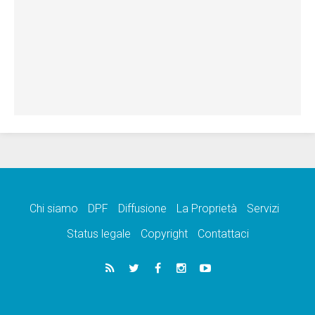
Chi siamo
DPF
Diffusione
La Proprietà
Servizi
Status legale
Copyright
Contattaci