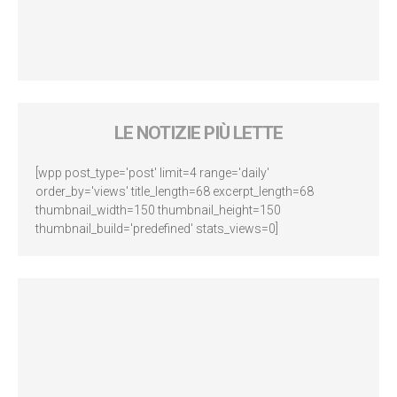
LE NOTIZIE PIÙ LETTE
[wpp post_type='post' limit=4 range='daily'
order_by='views' title_length=68 excerpt_length=68
thumbnail_width=150 thumbnail_height=150
thumbnail_build='predefined' stats_views=0]