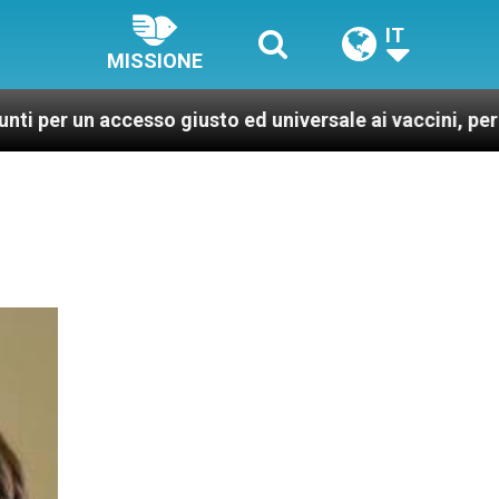
IT
MISSIONE
esso giusto ed universale ai vaccini, per un mondo più 