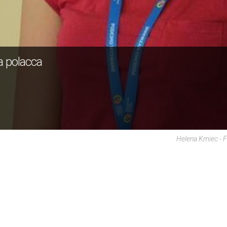
a polacca
Helena Kmiec - 