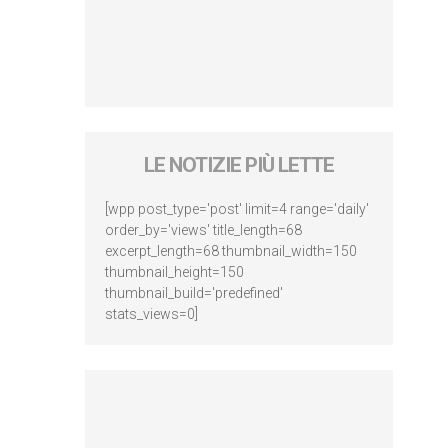
LE NOTIZIE PIÙ LETTE
[wpp post_type='post' limit=4 range='daily'
order_by='views' title_length=68
excerpt_length=68 thumbnail_width=150
thumbnail_height=150
thumbnail_build='predefined'
stats_views=0]