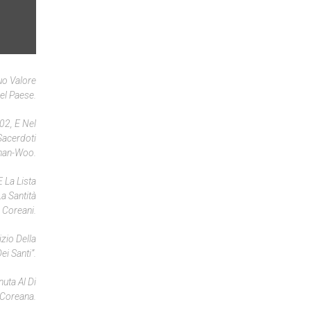
uo Valore
el Paese.
02, E Nel
Sacerdoti
Chan-Woo.
 La Lista
La Santità
 Coreani.
zio Della
i Santi”.
uta Al Di
 Coreana.