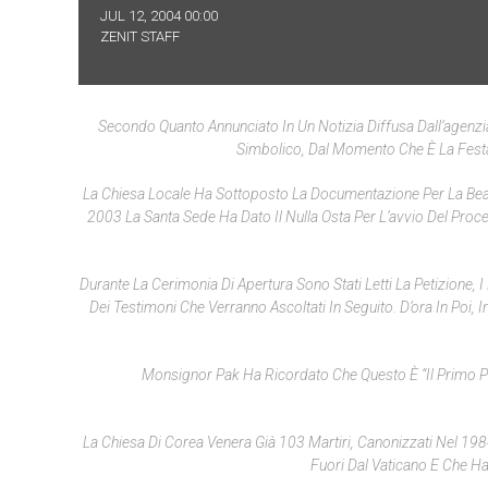
JUL 12, 2004 00:00
ZENIT STAFF
Secondo Quanto Annunciato In Un Notizia Diffusa Dall’agenzia
Simbolico, Dal Momento Che È La Festa
La Chiesa Locale Ha Sottoposto La Documentazione Per La Beati
2003 La Santa Sede Ha Dato Il Nulla Osta Per L’avvio Del Proce
Durante La Cerimonia Di Apertura Sono Stati Letti La Petizione, 
Dei Testimoni Che Verranno Ascoltati In Seguito. D’ora In Poi, I
Monsignor Pak Ha Ricordato Che Questo È “il Primo Pa
La Chiesa Di Corea Venera Già 103 Martiri, Canonizzati Nel 198
Fuori Dal Vaticano E Che Ha