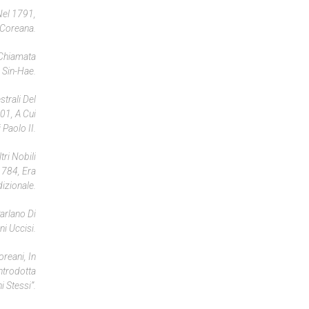
Nel 1791,
 Coreana.
 Chiamata
 Sin-Hae.
trali Del
01, A Cui
 Paolo II.
ri Nobili
1784, Era
izionale.
arlano Di
ni Uccisi.
reani, In
ntrodotta
 Stessi”.