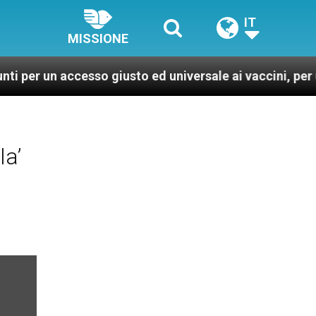
IT
MISSIONE
ccesso giusto ed universale ai vaccini, per un mondo pi
la’