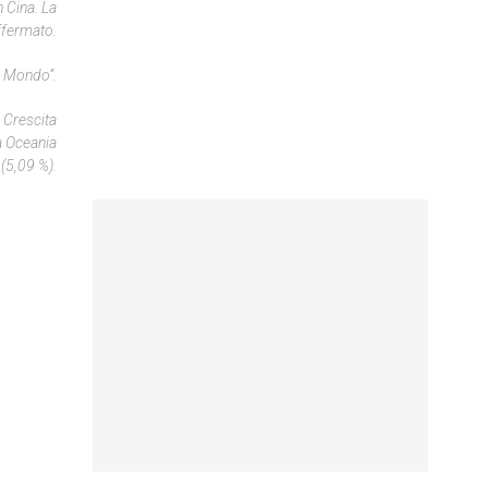
n Cina. La
ffermato.
l Mondo”.
A Crescita
a Oceania
(5,09 %).