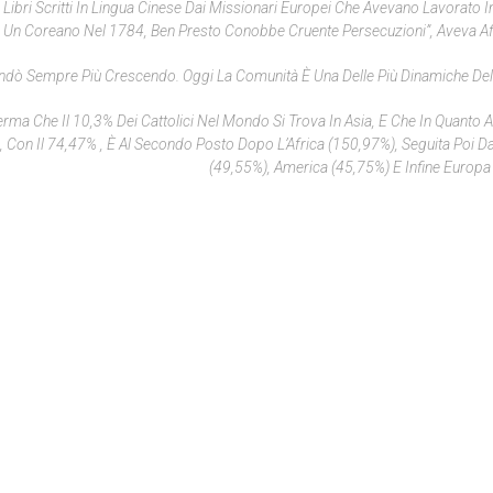
 Libri Scritti In Lingua Cinese Dai Missionari Europei Che Avevano Lavorato I
i Un Coreano Nel 1784, Ben Presto Conobbe Cruente Persecuzioni”, Aveva A
Andò Sempre Più Crescendo. Oggi La Comunità È Una Delle Più Dinamiche De
ferma Che Il 10,3% Dei Cattolici Nel Mondo Si Trova In Asia, E Che In Quanto 
a, Con Il 74,47% , È Al Secondo Posto Dopo L’Africa (150,97%), Seguita Poi D
(49,55%), America (45,75%) E Infine Europa 