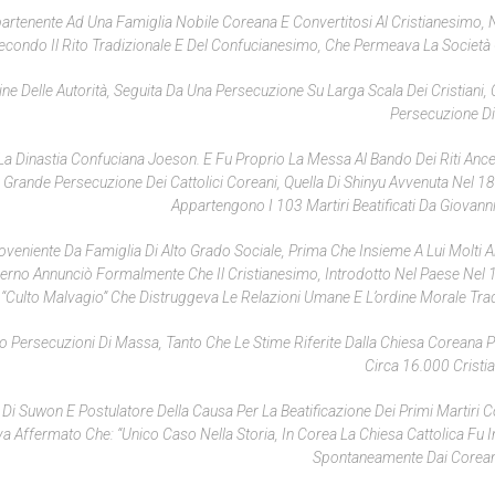
partenente Ad Una Famiglia Nobile Coreana E Convertitosi Al Cristianesimo, 
a Secondo Il Rito Tradizionale E Del Confucianesimo, Che Permeava La Società
ine Delle Autorità, Seguita Da Una Persecuzione Su Larga Scala Dei Cristiani,
Persecuzione Di
 La Dinastia Confuciana Joeson. E Fu Proprio La Messa Al Bando Dei Riti Ances
Grande Persecuzione Dei Cattolici Coreani, Quella Di Shinyu Avvenuta Nel 18
Appartengono I 103 Martiri Beatificati Da Giovanni
veniente Da Famiglia Di Alto Grado Sociale, Prima Che Insieme A Lui Molti Alt
erno Annunciò Formalmente Che Il Cristianesimo, Introdotto Nel Paese Nel 
“culto Malvagio” Che Distruggeva Le Relazioni Umane E L’ordine Morale Trad
ro Persecuzioni Di Massa, Tanto Che Le Stime Riferite Dalla Chiesa Coreana P
Circa 16.000 Cristia
Di Suwon E Postulatore Della Causa Per La Beatificazione Dei Primi Martiri Co
a Affermato Che: “Unico Caso Nella Storia, In Corea La Chiesa Cattolica Fu I
Spontaneamente Dai Coreani