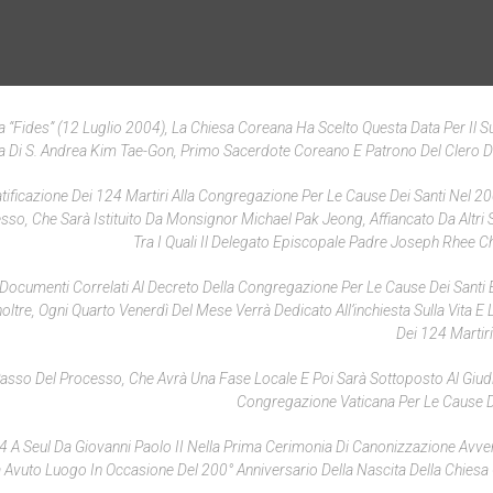
 “Fides” (12 Luglio 2004), La Chiesa Coreana Ha Scelto Questa Data Per Il S
 Di S. Andrea Kim Tae-Gon, Primo Sacerdote Coreano E Patrono Del Clero D
ficazione Dei 124 Martiri Alla Congregazione Per Le Cause Dei Santi Nel 20
sso, Che Sarà Istituito Da Monsignor Michael Pak Jeong, Affiancato Da Altri 
Tra I Quali Il Delegato Episcopale Padre Joseph Rhee 
I Documenti Correlati Al Decreto Della Congregazione Per Le Cause Dei Santi E
noltre, Ogni Quarto Venerdì Del Mese Verrà Dedicato All’inchiesta Sulla Vita E 
Dei 124 Martiri
sso Del Processo, Che Avrà Una Fase Locale E Poi Sarà Sottoposto Al Giudi
Congregazione Vaticana Per Le Cause De
4 A Seul Da Giovanni Paolo II Nella Prima Cerimonia Di Canonizzazione Avven
 Avuto Luogo In Occasione Del 200° Anniversario Della Nascita Della Chiesa