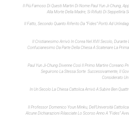
Il Più Famoso Di Questi Martiri Di Nome Paul Yun Ji-Chung, Ap
Alla Morte Della Madre, Si Rifiutò Di Seppellirl
Il Fatto, Secondo Quanto Riferito Da “Fides” Portò Ad Un’indag
Il Cristianesimo Arrivò In Corea Nel XVII Secolo, Durante
Confucianesimo Da Parte Della Chiesa A Scatenare La Prima 
Paul Yun Ji-Chung Divenne Così Il Primo Martire Coreano Pro
Seguirono La Stessa Sorte. Successivamente, Il Gov
Considerato Un 
In Un Secolo La Chiesa Cattolica Arrivò A Subire Ben Quatt
Il Professor Domenico Youn Minku, Dell’Università Cattolica 
Alcune Dichiarazioni Rilasciate Lo Scorso Anno A “Fides” Avev