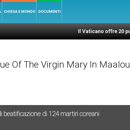
A
CHIESA E MONDO
DOCUMENTI
Il Vaticano offre 20 punti per un a
ue Of The Virgin Mary In Maalou
 beatificazione di 124 martiri coreani