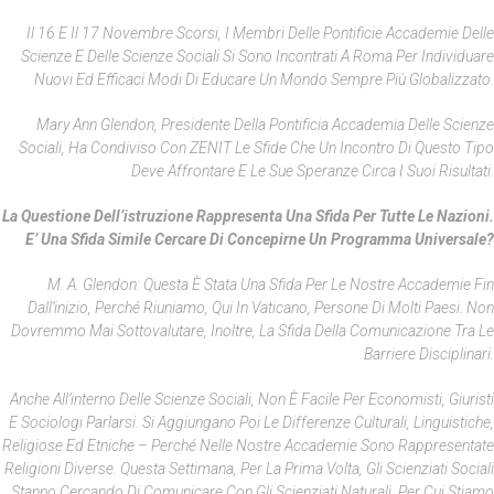
Il 16 E Il 17 Novembre Scorsi, I Membri Delle Pontificie Accademie Delle
Scienze E Delle Scienze Sociali Si Sono Incontrati A Roma Per Individuare
Nuovi Ed Efficaci Modi Di Educare Un Mondo Sempre Più Globalizzato.
Mary Ann Glendon, Presidente Della Pontificia Accademia Delle Scienze
Sociali, Ha Condiviso Con ZENIT Le Sfide Che Un Incontro Di Questo Tipo
Deve Affrontare E Le Sue Speranze Circa I Suoi Risultati.
La Questione Dell’istruzione Rappresenta Una Sfida Per Tutte Le Nazioni.
E’ Una Sfida Simile Cercare Di Concepirne Un Programma Universale?
M. A. Glendon: Questa È Stata Una Sfida Per Le Nostre Accademie Fin
Dall’inizio, Perché Riuniamo, Qui In Vaticano, Persone Di Molti Paesi. Non
Dovremmo Mai Sottovalutare, Inoltre, La Sfida Della Comunicazione Tra Le
Barriere Disciplinari.
Anche All’interno Delle Scienze Sociali, Non È Facile Per Economisti, Giuristi
E Sociologi Parlarsi. Si Aggiungano Poi Le Differenze Culturali, Linguistiche,
Religiose Ed Etniche – Perché Nelle Nostre Accademie Sono Rappresentate
Religioni Diverse. Questa Settimana, Per La Prima Volta, Gli Scienziati Sociali
Stanno Cercando Di Comunicare Con Gli Scienziati Naturali, Per Cui Stiamo