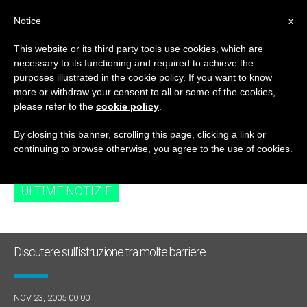
IT
Notice
x
This website or its third party tools use cookies, which are
necessary to its functioning and required to achieve the
TAG
purposes illustrated in the cookie policy. If you want to know
Posts Tagged ‘St.
more or withdraw your consent to all or some of the cookies,
please refer to the
cookie policy
.
Louis Bertrand’
By closing this banner, scrolling this page, clicking a link or
continuing to browse otherwise, you agree to the use of cookies.
ULTIME NOTIZIE
Discutere sull’istruzione tra molte barriere
NOV 23, 2005 00:00