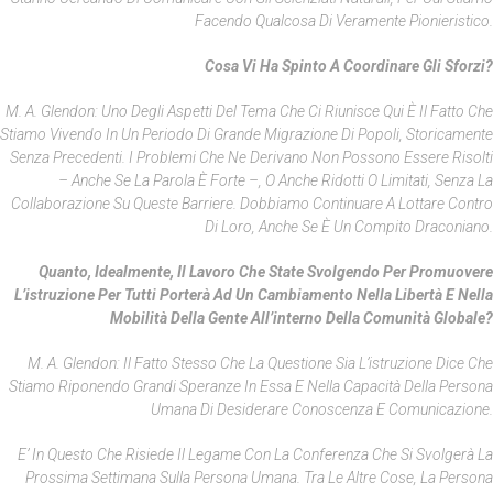
Facendo Qualcosa Di Veramente Pionieristico.
Cosa Vi Ha Spinto A Coordinare Gli Sforzi?
M. A. Glendon: Uno Degli Aspetti Del Tema Che Ci Riunisce Qui È Il Fatto Che
Stiamo Vivendo In Un Periodo Di Grande Migrazione Di Popoli, Storicamente
Senza Precedenti. I Problemi Che Ne Derivano Non Possono Essere Risolti
– Anche Se La Parola È Forte –, O Anche Ridotti O Limitati, Senza La
Collaborazione Su Queste Barriere. Dobbiamo Continuare A Lottare Contro
Di Loro, Anche Se È Un Compito Draconiano.
Quanto, Idealmente, Il Lavoro Che State Svolgendo Per Promuovere
L’istruzione Per Tutti Porterà Ad Un Cambiamento Nella Libertà E Nella
Mobilità Della Gente All’interno Della Comunità Globale?
M. A. Glendon: Il Fatto Stesso Che La Questione Sia L’istruzione Dice Che
Stiamo Riponendo Grandi Speranze In Essa E Nella Capacità Della Persona
Umana Di Desiderare Conoscenza E Comunicazione.
E’ In Questo Che Risiede Il Legame Con La Conferenza Che Si Svolgerà La
Prossima Settimana Sulla Persona Umana. Tra Le Altre Cose, La Persona