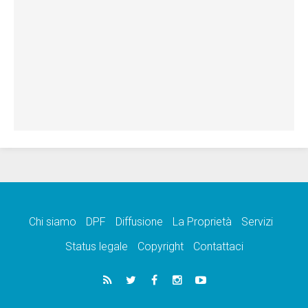
Chi siamo
DPF
Diffusione
La Proprietà
Servizi
Status legale
Copyright
Contattaci