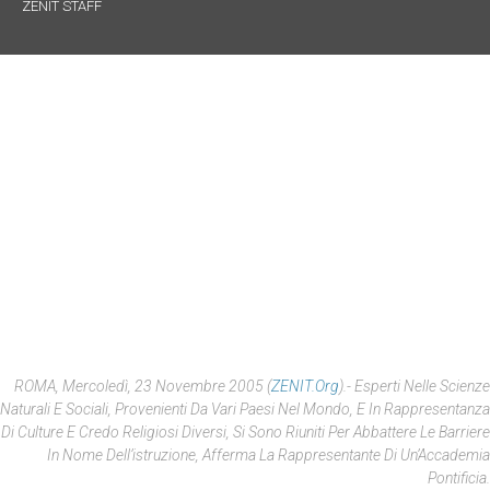
ZENIT STAFF
ROMA, Mercoledì, 23 Novembre 2005 (
ZENIT.org
).- Esperti Nelle Scienze
Naturali E Sociali, Provenienti Da Vari Paesi Nel Mondo, E In Rappresentanza
Di Culture E Credo Religiosi Diversi, Si Sono Riuniti Per Abbattere Le Barriere
In Nome Dell’istruzione, Afferma La Rappresentante Di Un’Accademia
Pontificia.