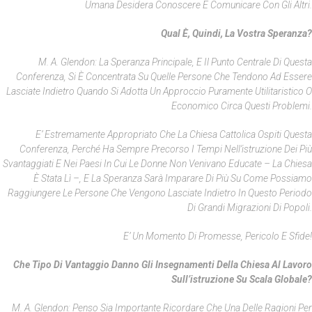
Umana Desidera Conoscere E Comunicare Con Gli Altri.
Qual È, Quindi, La Vostra Speranza?
M. A. Glendon: La Speranza Principale, E Il Punto Centrale Di Questa
Conferenza, Si È Concentrata Su Quelle Persone Che Tendono Ad Essere
Lasciate Indietro Quando Si Adotta Un Approccio Puramente Utilitaristico O
Economico Circa Questi Problemi.
E’ Estremamente Appropriato Che La Chiesa Cattolica Ospiti Questa
Conferenza, Perché Ha Sempre Precorso I Tempi Nell’istruzione Dei Più
Svantaggiati E Nei Paesi In Cui Le Donne Non Venivano Educate – La Chiesa
È Stata Lì –, E La Speranza Sarà Imparare Di Più Su Come Possiamo
Raggiungere Le Persone Che Vengono Lasciate Indietro In Questo Periodo
Di Grandi Migrazioni Di Popoli.
E’ Un Momento Di Promesse, Pericolo E Sfide!
Che Tipo Di Vantaggio Danno Gli Insegnamenti Della Chiesa Al Lavoro
Sull’istruzione Su Scala Globale?
M. A. Glendon: Penso Sia Importante Ricordare Che Una Delle Ragioni Per