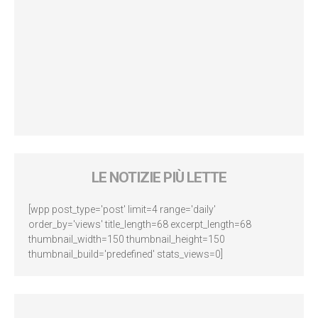
LE NOTIZIE PIÙ LETTE
[wpp post_type='post' limit=4 range='daily'
order_by='views' title_length=68 excerpt_length=68
thumbnail_width=150 thumbnail_height=150
thumbnail_build='predefined' stats_views=0]