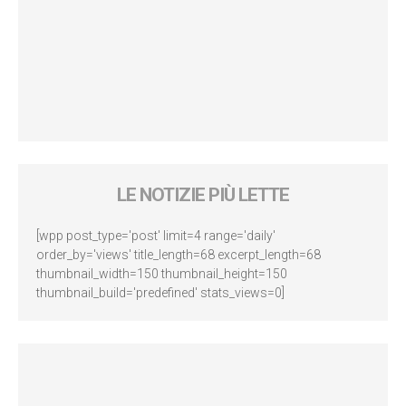
LE NOTIZIE PIÙ LETTE
[wpp post_type='post' limit=4 range='daily'
order_by='views' title_length=68 excerpt_length=68
thumbnail_width=150 thumbnail_height=150
thumbnail_build='predefined' stats_views=0]