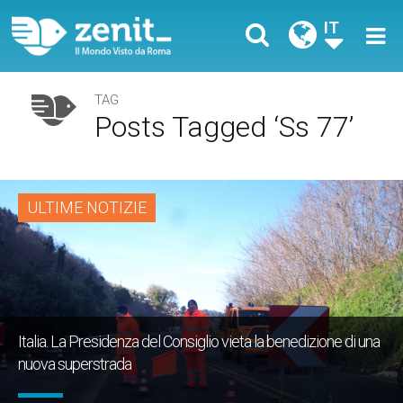
IT
TAG
Posts Tagged ‘Ss 77’
ULTIME NOTIZIE
Italia. La Presidenza del Consiglio vieta la benedizione di una
nuova superstrada