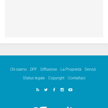
Chi siamo
DPF
Diffusione
La Proprietà
Servizi
Status legale
Copyright
Contattaci