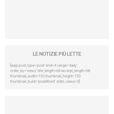
LE NOTIZIE PIÙ LETTE
[wpp post_type='post' limit=4 range='daily'
order_by='views' title_length=68 excerpt_length=68
thumbnail_width=150 thumbnail_height=150
thumbnail_build='predefined' stats_views=0]