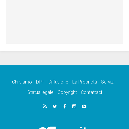
Chi siamo
DPF
Diffusione
La Proprietà
Servizi
Status legale
Copyright
Contattaci