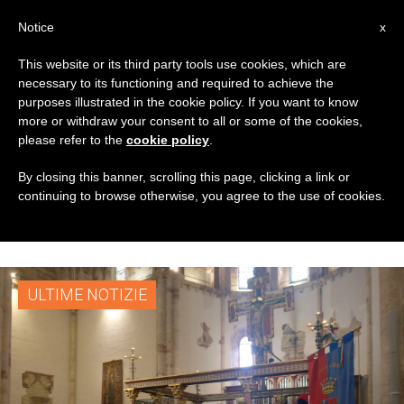
IT
Notice
x
This website or its third party tools use cookies, which are
necessary to its functioning and required to achieve the
TAG
purposes illustrated in the cookie policy. If you want to know
Posts Tagged
more or withdraw your consent to all or some of the cookies,
please refer to the
cookie policy
.
‘solennità Di Santa
By closing this banner, scrolling this page, clicking a link or
continuing to browse otherwise, you agree to the use of cookies.
Chiara E San Rufino’
ULTIME NOTIZIE