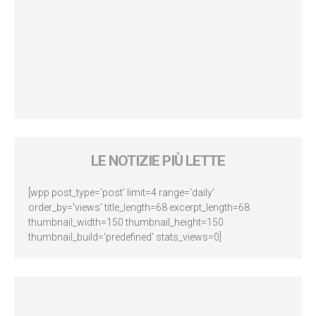
LE NOTIZIE PIÙ LETTE
[wpp post_type='post' limit=4 range='daily'
order_by='views' title_length=68 excerpt_length=68
thumbnail_width=150 thumbnail_height=150
thumbnail_build='predefined' stats_views=0]