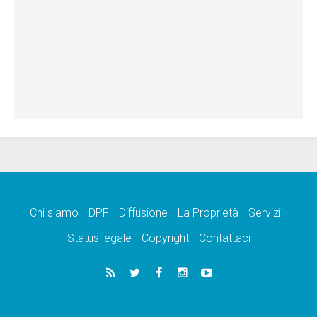
Chi siamo
DPF
Diffusione
La Proprietà
Servizi
Status legale
Copyright
Contattaci