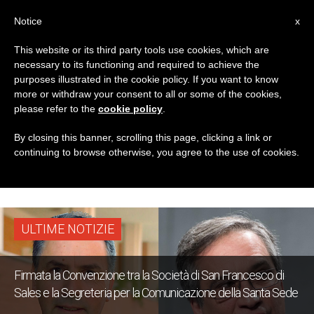
IT
Notice
x
This website or its third party tools use cookies, which are
necessary to its functioning and required to achieve the
TAG
purposes illustrated in the cookie policy. If you want to know
Posts Tagged ‘Società
more or withdraw your consent to all or some of the cookies,
please refer to the
cookie policy
.
Di San Francesco Di
By closing this banner, scrolling this page, clicking a link or
continuing to browse otherwise, you agree to the use of cookies.
Sales’
ULTIME NOTIZIE
Firmata la Convenzione tra la Società di San Francesco di
Sales e la Segreteria per la Comunicazione della Santa Sede