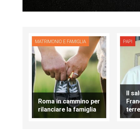
MATRIMONIO E FAMIGLIA
PAPI
Il sa
Roma in cammino per
Fran
rilanciare la famiglia
terr
Pice