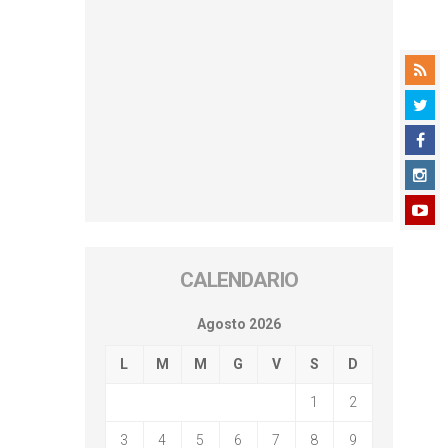
CALENDARIO
Agosto 2026
L
M
M
G
V
S
D
1
2
3
4
5
6
7
8
9