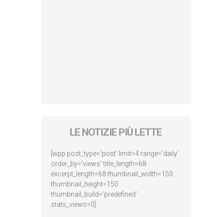
LE NOTIZIE PIÙ LETTE
[wpp post_type='post' limit=4 range='daily'
order_by='views' title_length=68
excerpt_length=68 thumbnail_width=150
thumbnail_height=150
thumbnail_build='predefined'
stats_views=0]