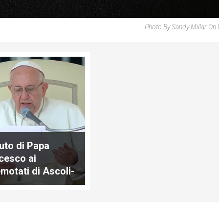
Photo By Sandy Millar On
luto di Papa
cesco ai
emotati di Ascoli-
no