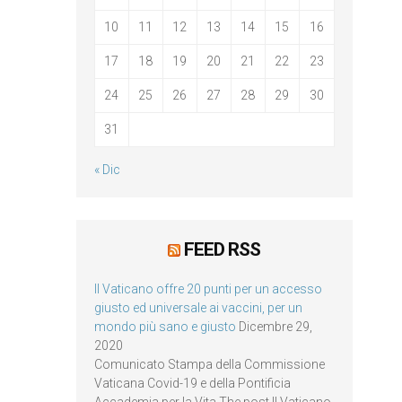
10
11
12
13
14
15
16
17
18
19
20
21
22
23
24
25
26
27
28
29
30
31
« Dic
FEED RSS
Il Vaticano offre 20 punti per un accesso
giusto ed universale ai vaccini, per un
mondo più sano e giusto
Dicembre 29,
2020
Comunicato Stampa della Commissione
Vaticana Covid-19 e della Pontificia
Accademia per la Vita The post Il Vaticano