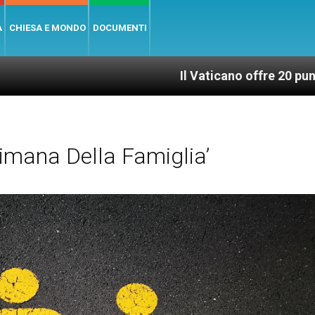
A
CHIESA E MONDO
DOCUMENTI
Il Vaticano offre 20 punti per un access
imana Della Famiglia’