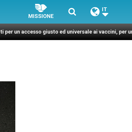
IT
MISSIONE
o giusto ed universale ai vaccini, per un mondo più san