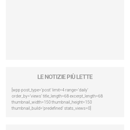
LE NOTIZIE PIÙ LETTE
[wpp post_type='post' limit=4 range='daily'
order_by='views' title_length=68 excerpt_length=68
thumbnail_width=150 thumbnail_height=150
thumbnail_build='predefined' stats_views=0]