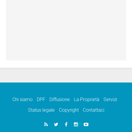
Chi siamo
DPF
Diffusione
La Proprietà
Servizi
Status legale
Copyright
Contattaci