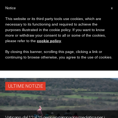
IT
Notice
x
This website or its third party tools use cookies, which are
necessary to its functioning and required to achieve the
TAG
purposes illustrated in the cookie policy. If you want to know
Posts Tagged ‘Servizio
more or withdraw your consent to all or some of the cookies,
please refer to the
cookie policy
.
Dello Sviluppo Umano
By closing this banner, scrolling this page, clicking a link or
continuing to browse otherwise, you agree to the use of cookies.
Integrale’
ULTIME NOTIZIE
Vaticano, dal 12 al 15 gennaio campagna mediatica per i