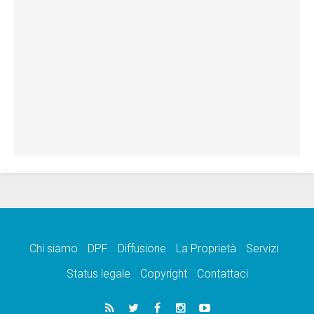
Chi siamo
DPF
Diffusione
La Proprietà
Servizi
Status legale
Copyright
Contattaci