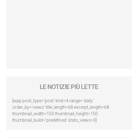
LE NOTIZIE PIÙ LETTE
[wpp post_type='post' limit=4 range='daily'
order_by='views' title_length=68 excerpt_length=68
thumbnail_width=150 thumbnail_height=150
thumbnail_build='predefined' stats_views=0]