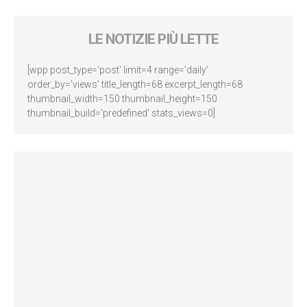
LE NOTIZIE PIÙ LETTE
[wpp post_type='post' limit=4 range='daily'
order_by='views' title_length=68 excerpt_length=68
thumbnail_width=150 thumbnail_height=150
thumbnail_build='predefined' stats_views=0]