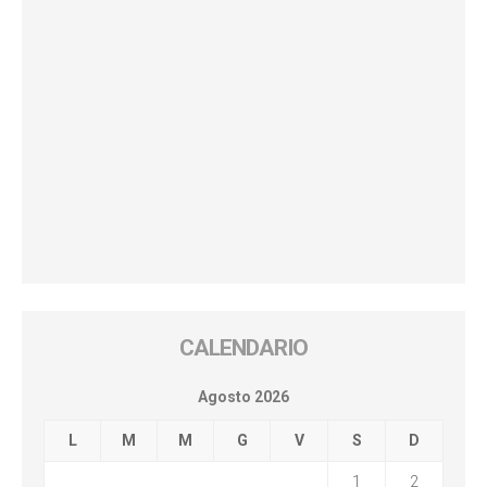
CALENDARIO
Agosto 2026
L
M
M
G
V
S
D
1
2