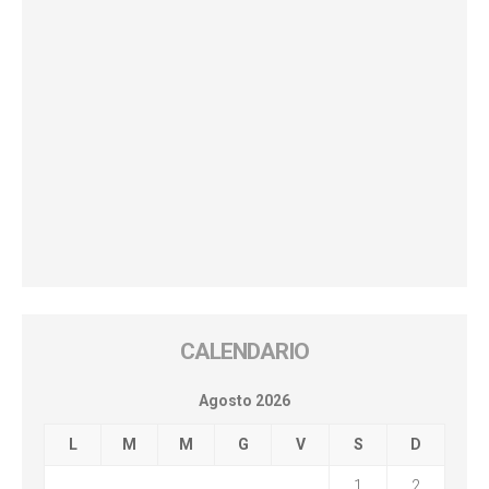
CALENDARIO
Agosto 2026
L
M
M
G
V
S
D
1
2