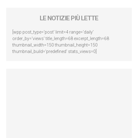
LE NOTIZIE PIÙ LETTE
[wpp post_type='post' limit=4 range='daily'
order_by='views' title_length=68 excerpt_length=68
thumbnail_width=150 thumbnail_height=150
thumbnail_build='predefined' stats_views=0]