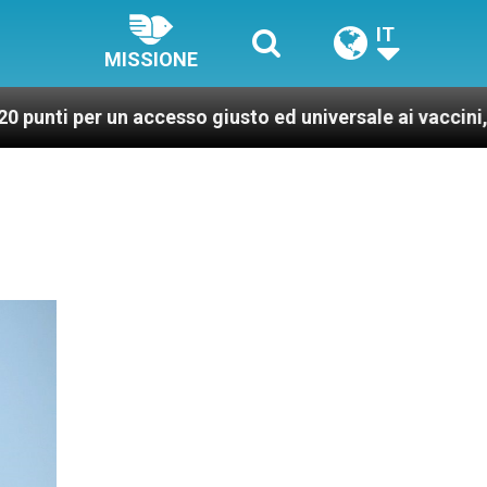
IT
MISSIONE
un accesso giusto ed universale ai vaccini, per un mondo