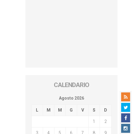
CALENDARIO
Agosto 2026
L
M
M
G
V
S
D
1
2
3
4
5
6
7
8
9