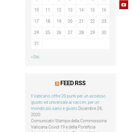
10
11
12
13
14
15
16
17
18
19
20
21
22
23
24
25
26
27
28
29
30
31
« Dic
FEED RSS
Il Vaticano offre 20 punti per un accesso
giusto ed universale ai vaccini, per un
mondo più sano e giusto
Dicembre 29,
2020
Comunicato Stampa della Commissione
Vaticana Covid-19 e della Pontificia