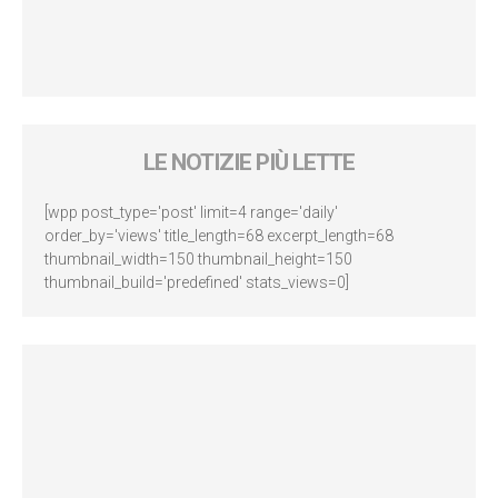
LE NOTIZIE PIÙ LETTE
[wpp post_type='post' limit=4 range='daily'
order_by='views' title_length=68 excerpt_length=68
thumbnail_width=150 thumbnail_height=150
thumbnail_build='predefined' stats_views=0]