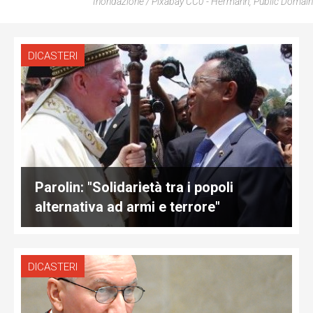
Inondazione / Pixabay CC0 - Hermann, Public Domain
DICASTERI
Parolin: "Solidarietà tra i popoli
alternativa ad armi e terrore"
DICASTERI