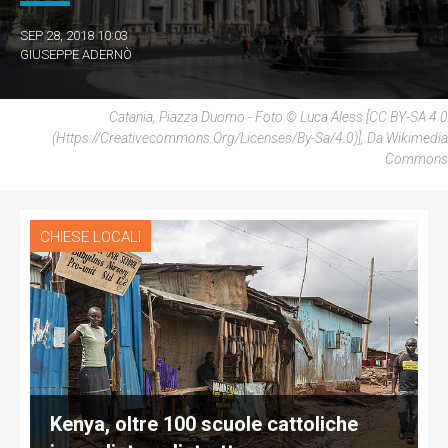
SEP 28, 2018 10:03
GIUSEPPE ADERNÒ
Catania, Piazza Duomo - Foto © Luca Aless [CC BY-SA 4.0
(https://creativecommons.org/licenses/by-Sa/4.0)], Da Wikimedia
Commons
CHIESE LOCALI
Kenya, oltre 100 scuole cattoliche