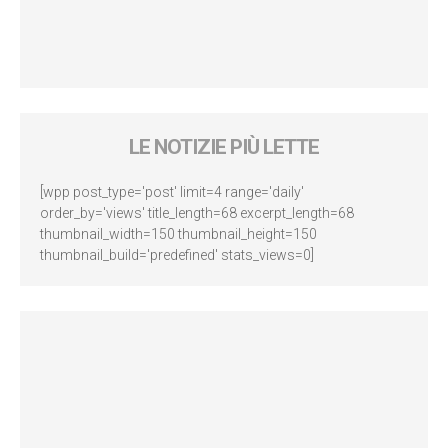
LE NOTIZIE PIÙ LETTE
[wpp post_type='post' limit=4 range='daily'
order_by='views' title_length=68 excerpt_length=68
thumbnail_width=150 thumbnail_height=150
thumbnail_build='predefined' stats_views=0]