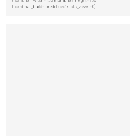
thumbnail_width=150 thumbnail_height=150
thumbnail_build='predefined' stats_views=0]