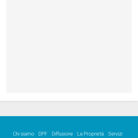
Chi siamo
DPF
Diffusione
La Proprietà
Servizi