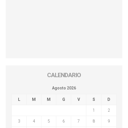
CALENDARIO
Agosto 2026
L
M
M
G
V
S
D
1
2
3
4
5
6
7
8
9