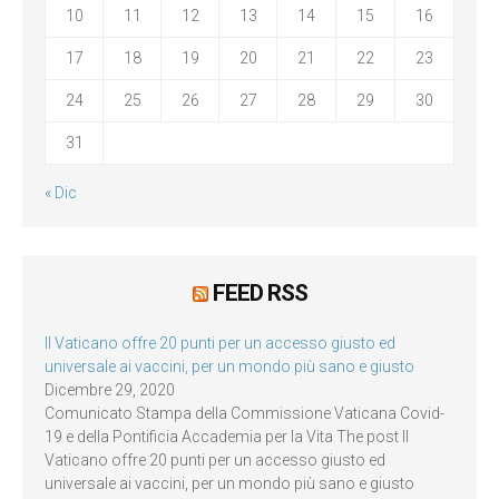
10
11
12
13
14
15
16
17
18
19
20
21
22
23
24
25
26
27
28
29
30
31
« Dic
FEED RSS
Il Vaticano offre 20 punti per un accesso giusto ed
universale ai vaccini, per un mondo più sano e giusto
Dicembre 29, 2020
Comunicato Stampa della Commissione Vaticana Covid-
19 e della Pontificia Accademia per la Vita The post Il
Vaticano offre 20 punti per un accesso giusto ed
universale ai vaccini, per un mondo più sano e giusto