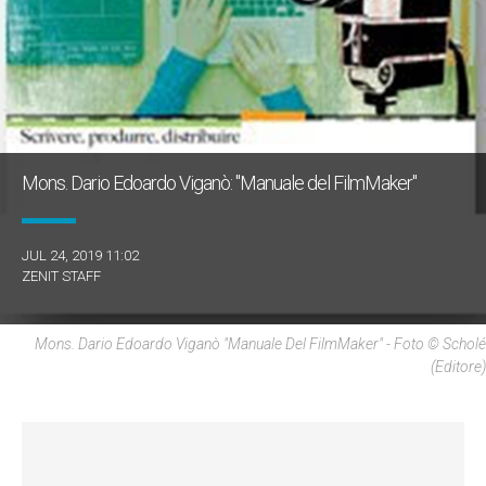
Mons. Dario Edoardo Viganò: "Manuale del FilmMaker"
JUL 24, 2019 11:02
ZENIT STAFF
Mons. Dario Edoardo Viganò "Manuale Del FilmMaker" - Foto © Scholé
(editore)