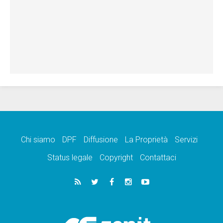
Chi siamo
DPF
Diffusione
La Proprietà
Servizi
Status legale
Copyright
Contattaci