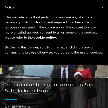
IT
Notice
x
This website or its third party tools use cookies, which are
necessary to its functioning and required to achieve the
TAG
purposes illustrated in the cookie policy. If you want to know
Posts Tagged ‘scacchi’
more or withdraw your consent to all or some of the cookies,
please refer to the
cookie policy
.
By closing this banner, scrolling this page, clicking a link or
continuing to browse otherwise, you agree to the use of cookies.
ULTIME NOTIZIE
Onu: un campione di otto anni ha rappresentato la Santa
Sede ad un torneo di scacchi
APR 10, 2017 18:23