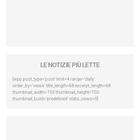
LE NOTIZIE PIÙ LETTE
[wpp post_type='post' limit=4 range='daily'
order_by='views' title_length=68 excerpt_length=68
thumbnail_width=150 thumbnail_height=150
thumbnail_build='predefined' stats_views=0]