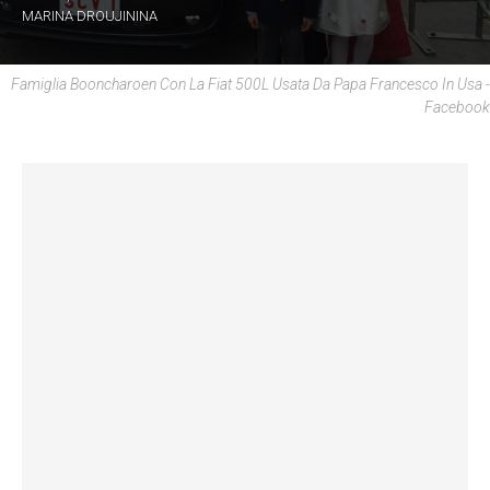
MARINA DROUJININA
Famiglia Booncharoen Con La Fiat 500L Usata Da Papa Francesco In Usa -
Facebook