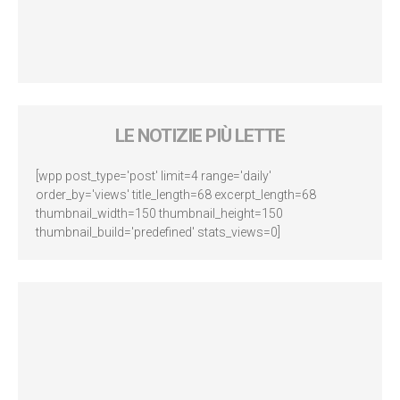
LE NOTIZIE PIÙ LETTE
[wpp post_type='post' limit=4 range='daily'
order_by='views' title_length=68 excerpt_length=68
thumbnail_width=150 thumbnail_height=150
thumbnail_build='predefined' stats_views=0]