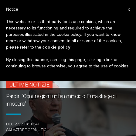
IT
Notice
x
This website or its third party tools use cookies, which are
necessary to its functioning and required to achieve the
TAG
purposes illustrated in the cookie policy. If you want to know
Posts Tagged ‘sara Di
more or withdraw your consent to all or some of the cookies,
please refer to the
cookie policy
.
Pietrantonio’
By closing this banner, scrolling this page, clicking a link or
continuing to browse otherwise, you agree to the use of cookies.
ULTIME NOTIZIE
Parolin: "Ogni tre giorni un femminicidio. È una strage di
innocenti"
DEC 22, 2016 15:41
SALVATORE CERNUZIO