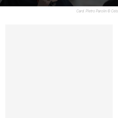
Card. PIetro Parolin © Cels