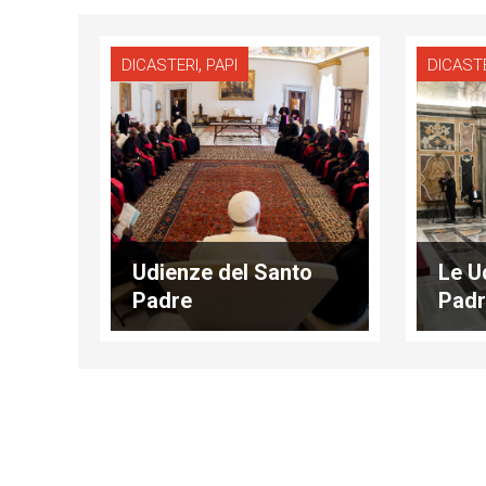
,
DICASTERI
PAPI
DICAST
Udienze del Santo
Le U
Padre
Pad