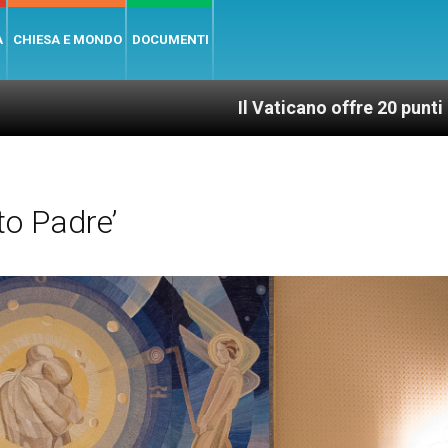
A
CHIESA E MONDO
DOCUMENTI
Il Vaticano offre 20 punti per un accesso gi
o Padre’