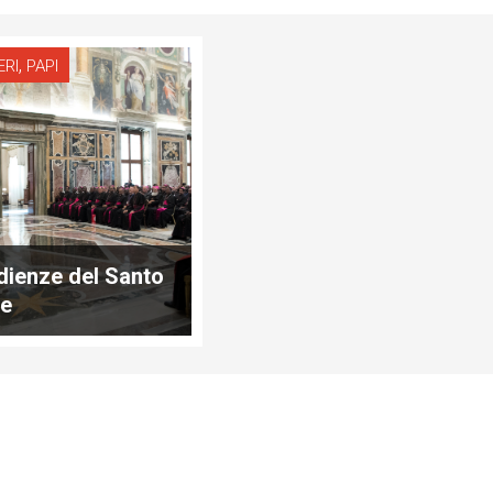
,
ERI
PAPI
dienze del Santo
re