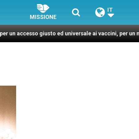
IT
MISSIONE
usto ed universale ai vaccini, per un mondo più sano e g