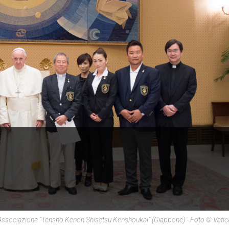
Associazione “Tensho Kenoh Shisetsu Kenshoukai” (Giappone) - Foto © Vati