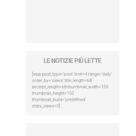
LE NOTIZIE PIÙ LETTE
[wpp post_type='post' limit=4 range='daily'
order_by='views' title_length=68
excerpt_length=68 thumbnail_width=150
thumbnail_height=150
thumbnail_build='predefined'
stats_views=0]