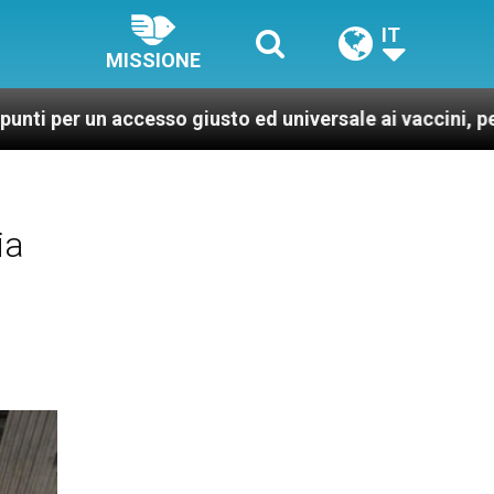
IT
MISSIONE
cesso giusto ed universale ai vaccini, per un mondo più
ia