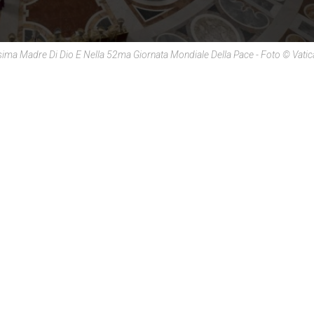
ssima Madre Di Dio E Nella 52ma Giornata Mondiale Della Pace - Foto © Vati