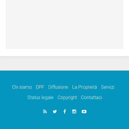
Chi siamo
DPF
Diffusione
La Proprietà
Servizi
Status legale
Copyright
Contattaci