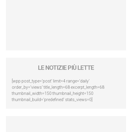
LE NOTIZIE PIÙ LETTE
[wpp post_type='post' limit=4 range='daily'
order_by='views' title_length=68 excerpt_length=68
thumbnail_width=150 thumbnail_height=150
thumbnail_build='predefined' stats_views=0]