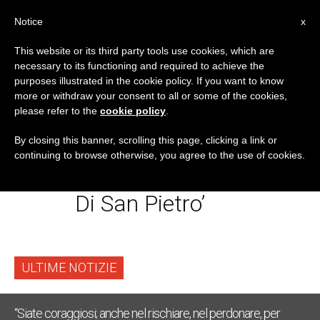
IT
Notice
x
This website or its third party tools use cookies, which are
necessary to its functioning and required to achieve the
TAG
purposes illustrated in the cookie policy. If you want to know
Posts Tagged ‘Santa
more or withdraw your consent to all or some of the cookies,
please refer to the
cookie policy
.
Messa “nella Cena Del
By closing this banner, scrolling this page, clicking a link or
continuing to browse otherwise, you agree to the use of cookies.
Signore” Nella Basilica
Di San Pietro’
ULTIME NOTIZIE
“Siate coraggiosi; anche nel rischiare, nel perdonare, per