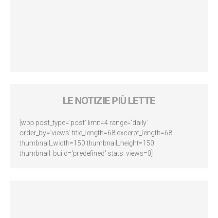
LE NOTIZIE PIÙ LETTE
[wpp post_type='post' limit=4 range='daily'
order_by='views' title_length=68 excerpt_length=68
thumbnail_width=150 thumbnail_height=150
thumbnail_build='predefined' stats_views=0]