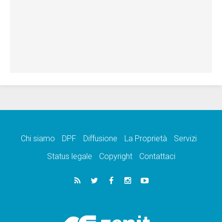
Chi siamo
DPF
Diffusione
La Proprietà
Servizi
Status legale
Copyright
Contattaci