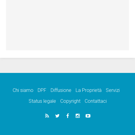
Chi siamo
DPF
Diffusione
La Proprietà
Servizi
Status legale
Copyright
Contattaci