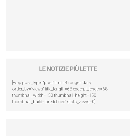
LE NOTIZIE PIÙ LETTE
[wpp post_type='post' limit=4 range='daily'
order_by='views' title_length=68 excerpt_length=68
thumbnail_width=150 thumbnail_height=150
thumbnail_build='predefined' stats_views=0]