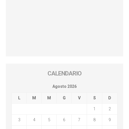
CALENDARIO
Agosto 2026
L
M
M
G
V
S
D
1
2
3
4
5
6
7
8
9