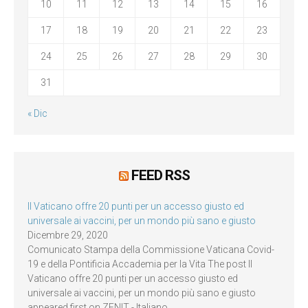
10
11
12
13
14
15
16
17
18
19
20
21
22
23
24
25
26
27
28
29
30
31
« Dic
FEED RSS
Il Vaticano offre 20 punti per un accesso giusto ed
universale ai vaccini, per un mondo più sano e giusto
Dicembre 29, 2020
Comunicato Stampa della Commissione Vaticana Covid-
19 e della Pontificia Accademia per la Vita The post Il
Vaticano offre 20 punti per un accesso giusto ed
universale ai vaccini, per un mondo più sano e giusto
appeared first on ZENIT - Italiano.