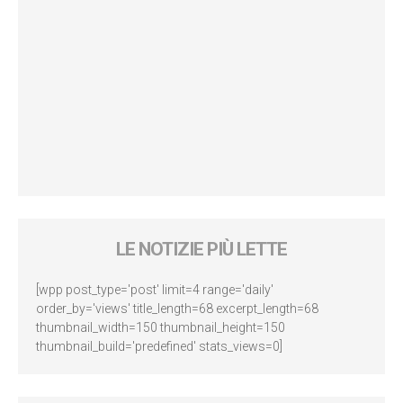
LE NOTIZIE PIÙ LETTE
[wpp post_type='post' limit=4 range='daily'
order_by='views' title_length=68 excerpt_length=68
thumbnail_width=150 thumbnail_height=150
thumbnail_build='predefined' stats_views=0]