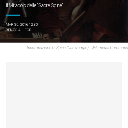
Il Miracolo delle "Sacre Spine"
MAR 30, 2016 12:30
RENZO ALLEGRI
Incoronazione Di Spine (Caravaggio) - Wikimedia Commons