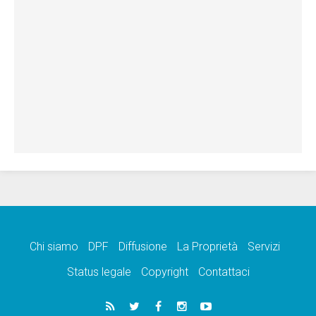
Chi siamo
DPF
Diffusione
La Proprietà
Servizi
Status legale
Copyright
Contattaci