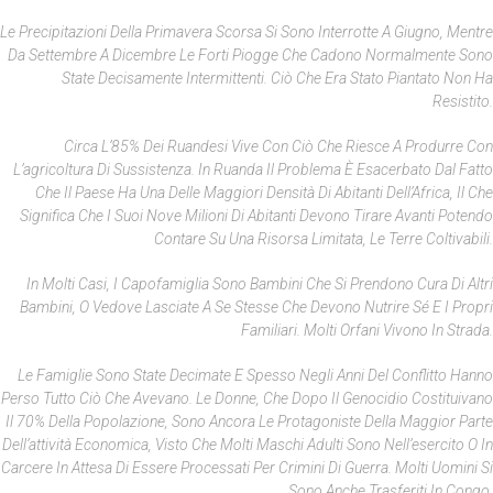
Le Precipitazioni Della Primavera Scorsa Si Sono Interrotte A Giugno, Mentre
Da Settembre A Dicembre Le Forti Piogge Che Cadono Normalmente Sono
State Decisamente Intermittenti. Ciò Che Era Stato Piantato Non Ha
Resistito.
Circa L’85% Dei Ruandesi Vive Con Ciò Che Riesce A Produrre Con
L’agricoltura Di Sussistenza. In Ruanda Il Problema È Esacerbato Dal Fatto
Che Il Paese Ha Una Delle Maggiori Densità Di Abitanti Dell’Africa, Il Che
Significa Che I Suoi Nove Milioni Di Abitanti Devono Tirare Avanti Potendo
Contare Su Una Risorsa Limitata, Le Terre Coltivabili.
In Molti Casi, I Capofamiglia Sono Bambini Che Si Prendono Cura Di Altri
Bambini, O Vedove Lasciate A Se Stesse Che Devono Nutrire Sé E I Propri
Familiari. Molti Orfani Vivono In Strada.
Le Famiglie Sono State Decimate E Spesso Negli Anni Del Conflitto Hanno
Perso Tutto Ciò Che Avevano. Le Donne, Che Dopo Il Genocidio Costituivano
Il 70% Della Popolazione, Sono Ancora Le Protagoniste Della Maggior Parte
Dell’attività Economica, Visto Che Molti Maschi Adulti Sono Nell’esercito O In
Carcere In Attesa Di Essere Processati Per Crimini Di Guerra. Molti Uomini Si
Sono Anche Trasferiti In Congo.