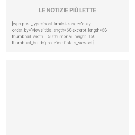
LE NOTIZIE PIÙ LETTE
[wpp post_type='post' limit=4 range='daily'
order_by='views' title_length=68 excerpt_length=68
thumbnail_width=150 thumbnail_height=150
thumbnail_build='predefined' stats_views=0]