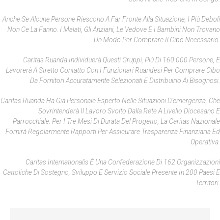
Anche Se Alcune Persone Riescono A Far Fronte Alla Situazione, I Più Deboli
Non Ce La Fanno. I Malati, Gli Anziani, Le Vedove E I Bambini Non Trovano
Un Modo Per Comprare Il Cibo Necessario.
Caritas Ruanda Individuerà Questi Gruppi, Più Di 160.000 Persone, E
Lavorerà A Stretto Contatto Con I Funzionari Ruandesi Per Comprare Cibo
Da Fornitori Accuratamente Selezionati E Distribuirlo Ai Bisognosi.
Caritas Ruanda Ha Già Personale Esperto Nelle Situazioni D’emergenza, Che
Sovrintenderà Il Lavoro Svolto Dalla Rete A Livello Diocesano E
Parrocchiale. Per I Tre Mesi Di Durata Del Progetto, La Caritas Nazionale
Fornirà Regolarmente Rapporti Per Assicurare Trasparenza Finanziaria Ed
Operativa.
Caritas Internationalis È Una Confederazione Di 162 Organizzazioni
Cattoliche Di Sostegno, Sviluppo E Servizio Sociale Presente In 200 Paesi E
Territori.