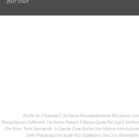
ZENIT STAFF
Anche Se Il Ruanda È Un Paese Prevalentemente Montuoso Con
Precipitazioni Sufficienti, Ha Anche Pianure A Bassa Quota Nel Sud E Nell’est
Che Sono Terre Semiaride. In Queste Zone Anche Una Minima Interruzione
Delle Precipitazioni Usuali Può Scatenare Una Crisi Alimentare.