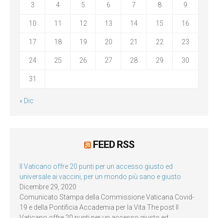
3
4
5
6
7
8
9
10
11
12
13
14
15
16
17
18
19
20
21
22
23
24
25
26
27
28
29
30
31
« Dic
FEED RSS
Il Vaticano offre 20 punti per un accesso giusto ed
universale ai vaccini, per un mondo più sano e giusto
Dicembre 29, 2020
Comunicato Stampa della Commissione Vaticana Covid-
19 e della Pontificia Accademia per la Vita The post Il
Vaticano offre 20 punti per un accesso giusto ed