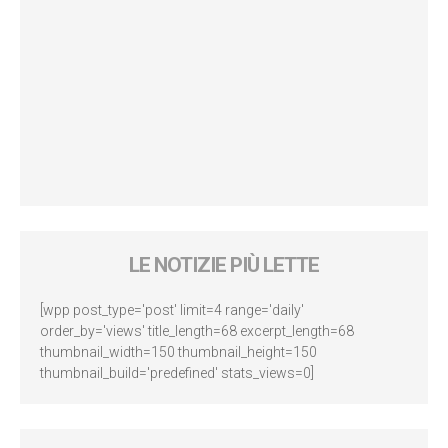
LE NOTIZIE PIÙ LETTE
[wpp post_type='post' limit=4 range='daily'
order_by='views' title_length=68 excerpt_length=68
thumbnail_width=150 thumbnail_height=150
thumbnail_build='predefined' stats_views=0]