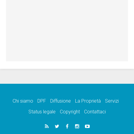
Chi siamo
DPF
Diffusione
La Proprietà
Servizi
Status legale
Copyright
Contattaci