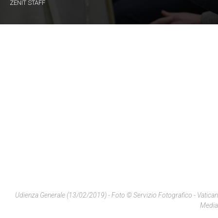
ZENIT STAFF
Udienza Generale (13/02/2019) - Foto © Servizio Fotografico - Vatican
Media