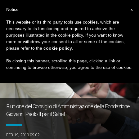
IT
Notice
x
This website or its third party tools use cookies, which are
necessary to its functioning and required to achieve the
TAG
purposes illustrated in the cookie policy. If you want to know
Posts Tagged ‘sahel’
more or withdraw your consent to all or some of the cookies,
please refer to the
cookie policy
.
By closing this banner, scrolling this page, clicking a link or
continuing to browse otherwise, you agree to the use of cookies.
ULTIME NOTIZIE
Riunione del Consiglio di Amministrazione della Fondazione
Giovanni Paolo II per il Sahel
FEB 19, 2019 09:02