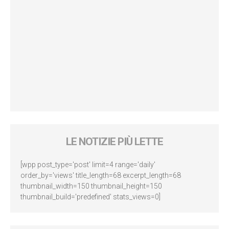
LE NOTIZIE PIÙ LETTE
[wpp post_type='post' limit=4 range='daily'
order_by='views' title_length=68 excerpt_length=68
thumbnail_width=150 thumbnail_height=150
thumbnail_build='predefined' stats_views=0]