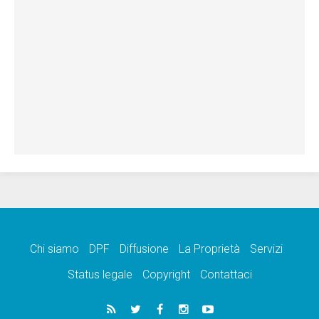
Chi siamo
DPF
Diffusione
La Proprietà
Servizi
Status legale
Copyright
Contattaci