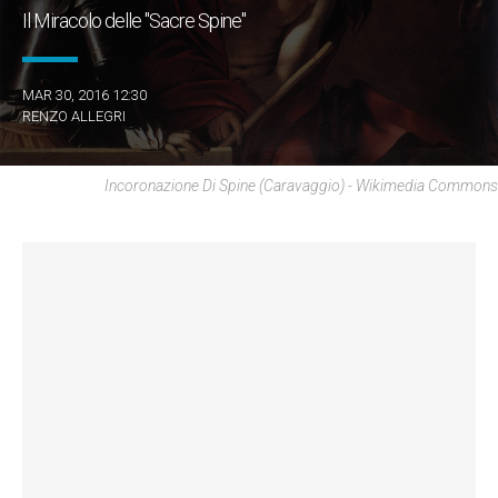
Il Miracolo delle "Sacre Spine"
MAR 30, 2016 12:30
RENZO ALLEGRI
Incoronazione Di Spine (Caravaggio) - Wikimedia Commons