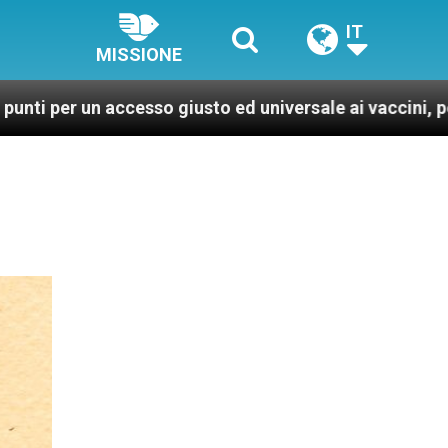
IT
MISSIONE
 giusto ed universale ai vaccini, per un mondo più sano