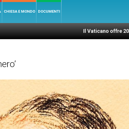
A
CHIESA E MONDO
DOCUMENTI
Il Vaticano offre 20 punti per un accesso
ero’