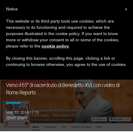
IT
Notice
x
This website or its third party tools use cookies, which are
necessary to its functioning and required to achieve the
TAG
purposes illustrated in the cookie policy. If you want to know
Posts Tagged ‘Rome
more or withdraw your consent to all or some of the cookies,
please refer to the
cookie policy
.
Reports’
By closing this banner, scrolling this page, clicking a link or
continuing to browse otherwise, you agree to the use of cookies.
ULTIME NOTIZIE
Verso il 65° di sacerdozio di Benedetto XVI, con i video di
Rome Reports
MAY 30, 2016 17:15
ZENIT STAFF