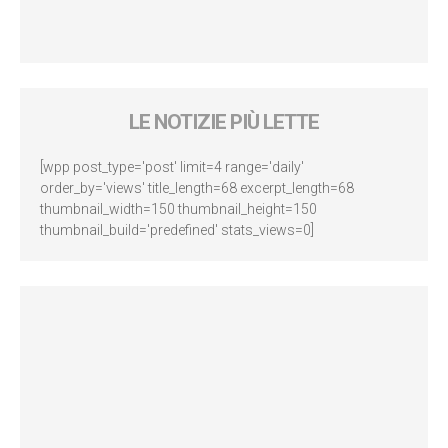
LE NOTIZIE PIÙ LETTE
[wpp post_type='post' limit=4 range='daily'
order_by='views' title_length=68 excerpt_length=68
thumbnail_width=150 thumbnail_height=150
thumbnail_build='predefined' stats_views=0]