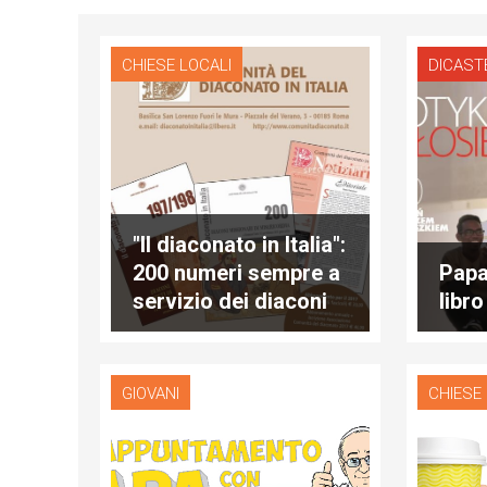
CHIESE LOCALI
DICAST
"Il diaconato in Italia":
200 numeri sempre a
Papa
servizio dei diaconi
libr
GIOVANI
CHIESE