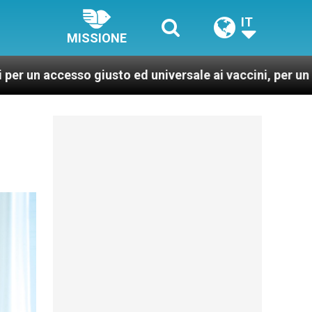
IT
MISSIONE
iusto ed universale ai vaccini, per un mondo più sano e 