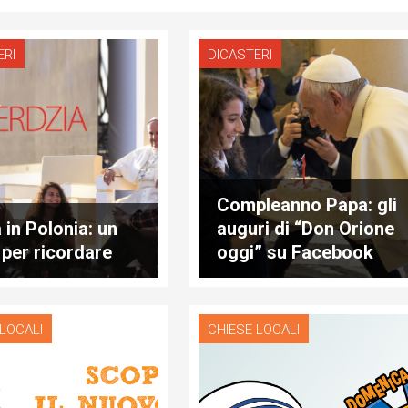
ERI
DICASTERI
Compleanno Papa: gli
 in Polonia: un
auguri di “Don Orione
o per ricordare
oggi” su Facebook
 LOCALI
CHIESE LOCALI