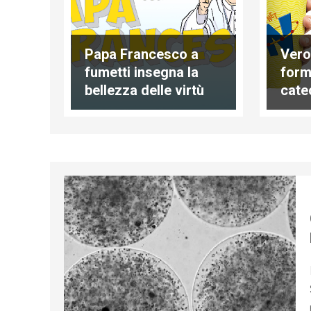
Papa Francesco a
Vero
fumetti insegna la
form
bellezza delle virtù
cate