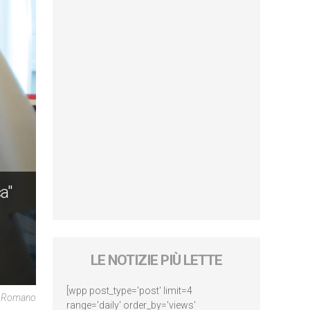
a"
LE NOTIZIE PIÙ LETTE
[wpp post_type='post' limit=4
re Romano
range='daily' order_by='views'