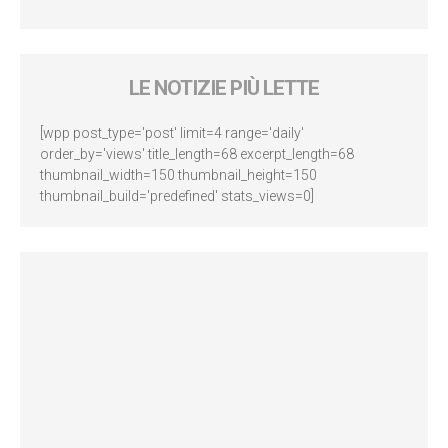
LE NOTIZIE PIÙ LETTE
[wpp post_type='post' limit=4 range='daily'
order_by='views' title_length=68 excerpt_length=68
thumbnail_width=150 thumbnail_height=150
thumbnail_build='predefined' stats_views=0]