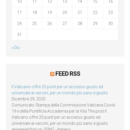
10
11
12
13
14
15
16
17
18
19
20
21
22
23
24
25
26
27
28
29
30
31
« Dic
FEED RSS
Il Vaticano offre 20 punti per un accesso giusto ed
universale ai vaccini, per un mondo più sano e giusto
Dicembre 29, 2020
Comunicato Stampa della Commissione Vaticana Covid-
19 e della Pontificia Accademia per la Vita The post Il
Vaticano offre 20 punti per un accesso giusto ed
universale ai vaccini, per un mondo più sano e giusto
appeared first on ZENIT - Italiano.