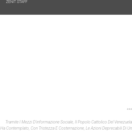
ZENIT STAFF
***
Tramite I Mezzi D'informazione Sociale, Il Popolo Cattolico Del Venezuela
Ha Contemplato, Con Tristezza E Costernazione, Le Azioni Deprecabili Di Un