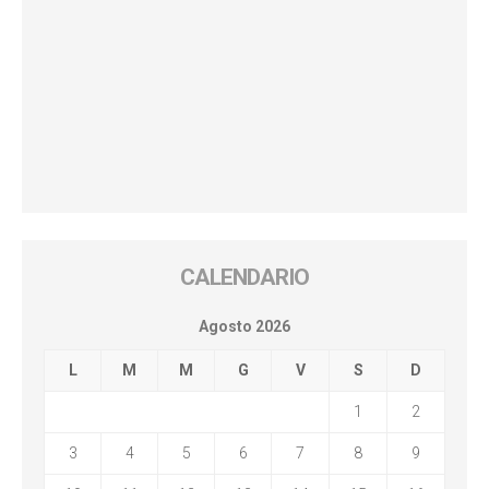
CALENDARIO
Agosto 2026
L
M
M
G
V
S
D
1
2
3
4
5
6
7
8
9