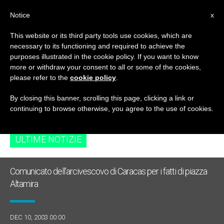
IT
Notice
x
This website or its third party tools use cookies, which are
necessary to its functioning and required to achieve the
TAG
purposes illustrated in the cookie policy. If you want to know
Posts Tagged
more or withdraw your consent to all or some of the cookies,
please refer to the
cookie policy
.
‘religious Freedom’
By closing this banner, scrolling this page, clicking a link or
continuing to browse otherwise, you agree to the use of cookies.
ULTIME NOTIZIE
Comunicato dell’arcivescovo di Caracas per i fatti di piazza
Altamira
DEC 10, 2003 00:00