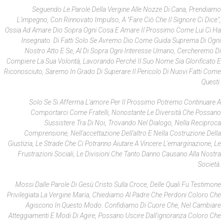
Seguendo Le Parole Della Vergine Alle Nozze Di Cana, Prendiamo
L'impegno, Con Rinnovato Impulso, A "fare Ciò Che Il Signore Ci Dice",
Ossia Ad Amare Dio Sopra Ogni Cosa E Amare Il Prossimo Come Lui Ci Ha
Insegnato. Di Fatti Solo Se Avremo Dio Come Guida Suprema Di Ogni
Nostro Atto E Se, Al Di Sopra Ogni Interesse Umano, Cercheremo Di
Compiere La Sua Volontà, Lavorando Perché Il Suo Nome Sia Glorificato E
Riconosciuto, Saremo In Grado Di Superare Il Pericolo Di Nuovi Fatti Come
Questi.
Solo Se Si Afferma L'amore Per Il Prossimo Potremo Continuare A
Comportarci Come Fratelli, Nonostante Le Diversità Che Possano
Sussistere Tra Di Noi, Trovando Nel Dialogo, Nella Reciproca
Comprensione, Nell'accettazione Dell'altro E Nella Costruzione Della
Giustizia, Le Strade Che Ci Potranno Aiutare A Vincere L'emarginazione, Le
Frustrazioni Sociali, Le Divisioni Che Tanto Danno Causano Alla Nostra
Società.
Mossi Dalle Parole Di Gesù Cristo Sulla Croce, Delle Quali Fu Testimone
Privilegiata La Vergine Maria, Chiediamo Al Padre Che Perdoni Coloro Che
Agiscono In Questo Modo. Confidiamo Di Cuore Che, Nel Cambiare
Atteggiamenti E Modi Di Agire, Possano Uscire Dall'ignoranza Coloro Che