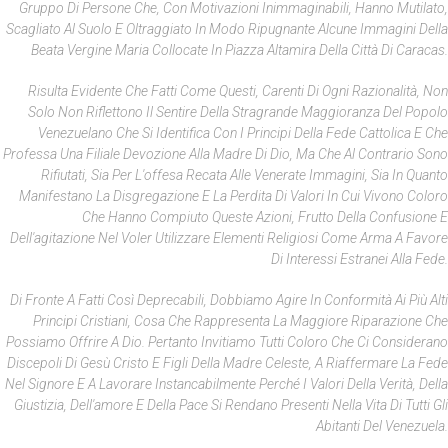
Gruppo Di Persone Che, Con Motivazioni Inimmaginabili, Hanno Mutilato,
Scagliato Al Suolo E Oltraggiato In Modo Ripugnante Alcune Immagini Della
Beata Vergine Maria Collocate In Piazza Altamira Della Città Di Caracas.
Risulta Evidente Che Fatti Come Questi, Carenti Di Ogni Razionalità, Non
Solo Non Riflettono Il Sentire Della Stragrande Maggioranza Del Popolo
Venezuelano Che Si Identifica Con I Principi Della Fede Cattolica E Che
Professa Una Filiale Devozione Alla Madre Di Dio, Ma Che Al Contrario Sono
Rifiutati, Sia Per L'offesa Recata Alle Venerate Immagini, Sia In Quanto
Manifestano La Disgregazione E La Perdita Di Valori In Cui Vivono Coloro
Che Hanno Compiuto Queste Azioni, Frutto Della Confusione E
Dell'agitazione Nel Voler Utilizzare Elementi Religiosi Come Arma A Favore
Di Interessi Estranei Alla Fede.
Di Fronte A Fatti Così Deprecabili, Dobbiamo Agire In Conformità Ai Più Alti
Principi Cristiani, Cosa Che Rappresenta La Maggiore Riparazione Che
Possiamo Offrire A Dio. Pertanto Invitiamo Tutti Coloro Che Ci Considerano
Discepoli Di Gesù Cristo E Figli Della Madre Celeste, A Riaffermare La Fede
Nel Signore E A Lavorare Instancabilmente Perché I Valori Della Verità, Della
Giustizia, Dell'amore E Della Pace Si Rendano Presenti Nella Vita Di Tutti Gli
Abitanti Del Venezuela.