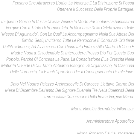
Pensano Che Attraverso L'odio, La Violenza E La Distruzione Si Possa
Ottenere Il Successo Delle Proprie Battaglie.
In Questo Giorno In Cui La Chiesa Venera In Modo Particolare La Santissima
Vergine Con Il Titolo Di Immacolata, In Vicinanza Della Celebrazione Delle
"Messe Di Aguinaldo", Con Le Quali La Accompagniamo Nella Sua Attesa Del
Bimbo Gesù, Invitiamo Tutte Le Parrocchie E Comunità Cristiane
Dell'Arcidiocesi, Ad Avvicinarsi Con Rinnovata Fiducia Alla Madre Di Gesù E
Madre Nostra, Chiedendole Di Intercedere Presso Dio Per Questo Suo
Popolo, Perché Ci Conceda La Pace, La Consolazione E La Crescita Nella
Maturità Di Fede Di Cui Tanto Abbiamo Bisogno. Si Organizzino, In Ciascuna
Delle Comunità, Gli Eventi Opportuni Per Il Conseguimento Di Tale Fine.
Dato Nel Nostro Palazzo Arcivescovile Di Caracas, L'ottavo Giorno Del
Mese Di Dicembre Dell'anno Del Signore Duemila Tre Nella Solennità Della
Immacolata Concezione Della Beata Vergine Maria.
Mons. Nicolás Bermúdez Villamizar
Amministratore Apostolico
Mons. Roberto Dávila Uzcátegui