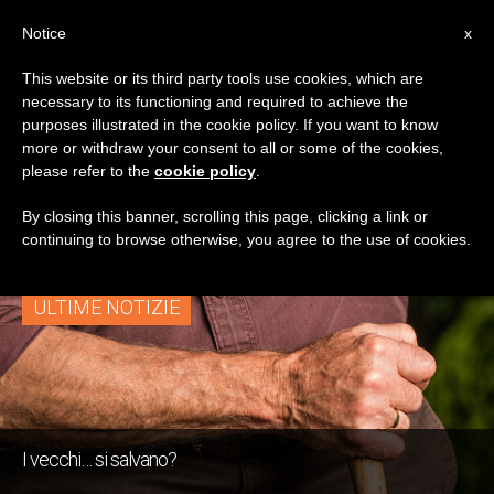
IT
Notice
x
This website or its third party tools use cookies, which are
necessary to its functioning and required to achieve the
TAG
purposes illustrated in the cookie policy. If you want to know
Posts Tagged ‘regno
more or withdraw your consent to all or some of the cookies,
please refer to the
cookie policy
.
Dei Cieli’
By closing this banner, scrolling this page, clicking a link or
continuing to browse otherwise, you agree to the use of cookies.
ULTIME NOTIZIE
I vecchi… si salvano?