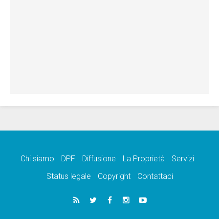
Chi siamo
DPF
Diffusione
La Proprietà
Servizi
Status legale
Copyright
Contattaci