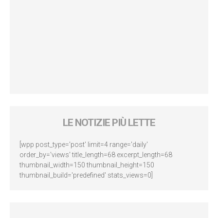
LE NOTIZIE PIÙ LETTE
[wpp post_type='post' limit=4 range='daily'
order_by='views' title_length=68 excerpt_length=68
thumbnail_width=150 thumbnail_height=150
thumbnail_build='predefined' stats_views=0]