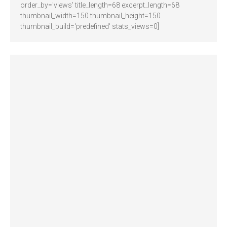
order_by='views' title_length=68 excerpt_length=68
thumbnail_width=150 thumbnail_height=150
thumbnail_build='predefined' stats_views=0]