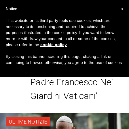
IT
Notice
x
This website or its third party tools use cookies, which are
necessary to its functioning and required to achieve the
TAG
purposes illustrated in the cookie policy. If you want to know
Posts Tagged ‘Recita
more or withdraw your consent to all or some of the cookies,
please refer to the
cookie policy
.
Del Santo Rosario
By closing this banner, scrolling this page, clicking a link or
continuing to browse otherwise, you agree to the use of cookies.
Presieduta Dal Santo
Padre Francesco Nei
Giardini Vaticani’
ULTIME NOTIZIE