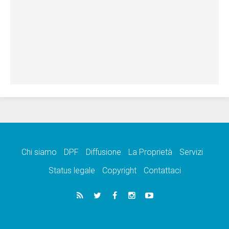
Chi siamo
DPF
Diffusione
La Proprietà
Servizi
Status legale
Copyright
Contattaci