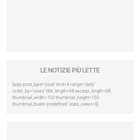
LE NOTIZIE PIÙ LETTE
[wpp post_type='post' limit=4 range='daily'
order_by='views' title_length=68 excerpt_length=68
thumbnail_width=150 thumbnail_height=150
thumbnail_build='predefined' stats_views=0]