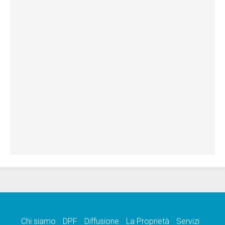
Chi siamo
DPF
Diffusione
La Proprietà
Servizi