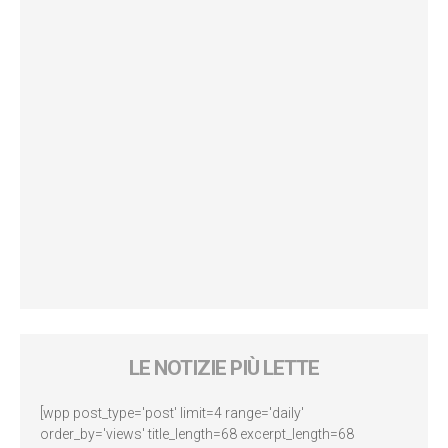
LE NOTIZIE PIÙ LETTE
[wpp post_type='post' limit=4 range='daily'
order_by='views' title_length=68 excerpt_length=68