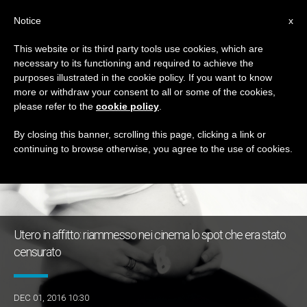
IT
Notice
x
This website or its third party tools use cookies, which are
necessary to its functioning and required to achieve the
TAG
purposes illustrated in the cookie policy. If you want to know
Posts Tagged ‘provita’
more or withdraw your consent to all or some of the cookies,
please refer to the
cookie policy
.
By closing this banner, scrolling this page, clicking a link or
continuing to browse otherwise, you agree to the use of cookies.
ULTIME NOTIZIE
Utero in affitto: riammesso nei cinema lo spot che era stato
censurato
DEC 01, 2016 10:30