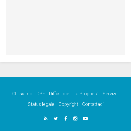
Chi siamo
DPF
Diffusione
La Proprietà
Servizi
Status legale
Copyright
Contattaci