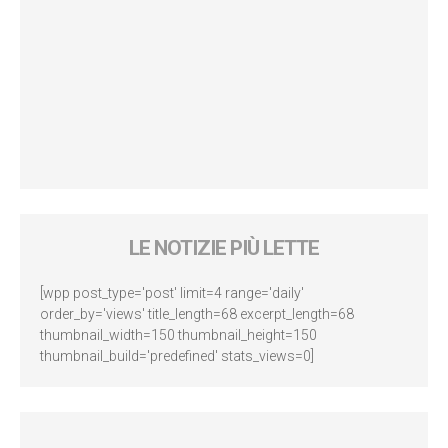
LE NOTIZIE PIÙ LETTE
[wpp post_type='post' limit=4 range='daily'
order_by='views' title_length=68 excerpt_length=68
thumbnail_width=150 thumbnail_height=150
thumbnail_build='predefined' stats_views=0]