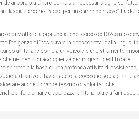
ende ancora più chiaro come sia necessario agire sui fattor
 vari lascia il proprio Paese per un cammino nuovo”, ha dett
role di Mattarella pronunciate nel corso dell'82esimo co
ato l'esigenza di “assicurare la conoscenza” della lingua ita
ntando all'italiano come a un veicolo e uno strumento impo
a che nei centri di accoglienza per migranti gestiti dalle
sono sempre alla base di una profonda attività di assistenza,
cietà di arrivo e favoriscono la coesione sociale. In rela
nsiderare anche il grande tessuto di volontari che
li per fare amare e apprezzare l'Italia, oltre a far nascer