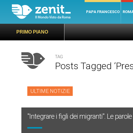
PAPA FRANCESCO
ROM
PRIMO PIANO
TAG
Posts Tagged ‘pres
ULTIME NOTIZIE
"Integrare i figli dei migranti". Le paro