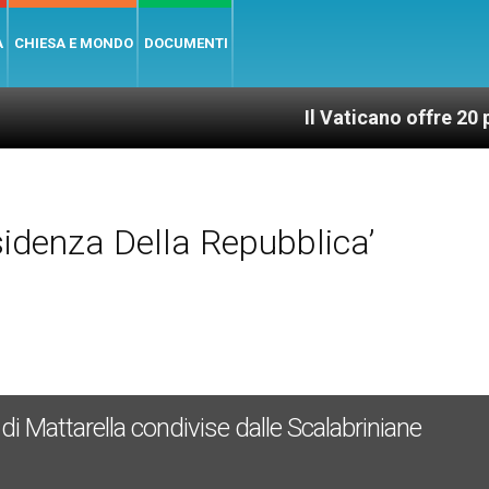
A
CHIESA E MONDO
DOCUMENTI
Il Vaticano offre 20 punti per un
idenza Della Repubblica’
le di Mattarella condivise dalle Scalabriniane