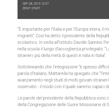
SEP 28, 2015 13:37
ZENIT STAFF
"È importante per l'Italia e per l'Europa intera, il 
migranti". Così ha detto il presidente della Repub
scolastico. In visita all'Istituto Davide Sannino Pe
nella scuola il luogo d'accoglienza privilegiato. "
stranieri: più della metà di questi è nata in Italia".
Sottolineando che l'integrazione "è spesso diffici
parola d'italiano, Mattarella ha spiegato che "l'i
avanzamento negli studi di molti giovani stranieri"
osservato - il modo con il quale saremo capaci di in
Le parole del presidente della Repubblica sono 
della Congregazione delle Suore Missionarie di S