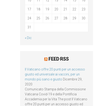
10
11
12
13
14
15
16
17
18
19
20
21
22
23
24
25
26
27
28
29
30
31
« Dic
FEED RSS
Il Vaticano offre 20 punti per un accesso
giusto ed universale ai vaccini, per un
mondo più sano e giusto
Dicembre 29,
2020
Comunicato Stampa della Commissione
Vaticana Covid-19 e della Pontificia
Accademia per la Vita The post Il Vaticano
offre 20 punti per un accesso giusto ed