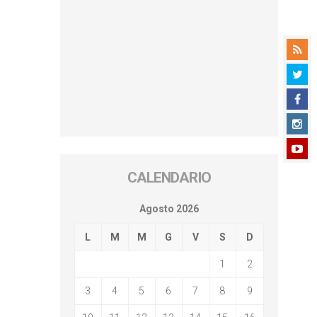
CALENDARIO
Agosto 2026
L
M
M
G
V
S
D
1
2
3
4
5
6
7
8
9