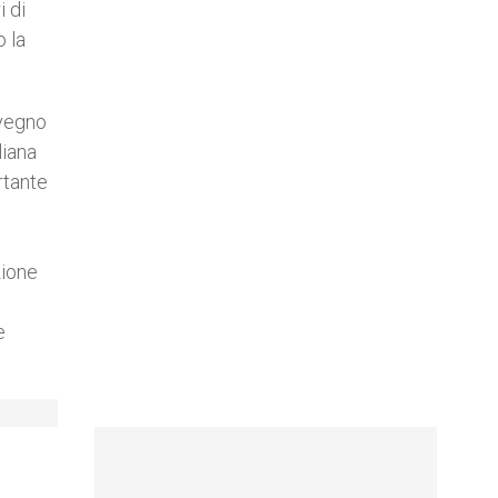
i di
o la
nvegno
liana
rtante
zione
e