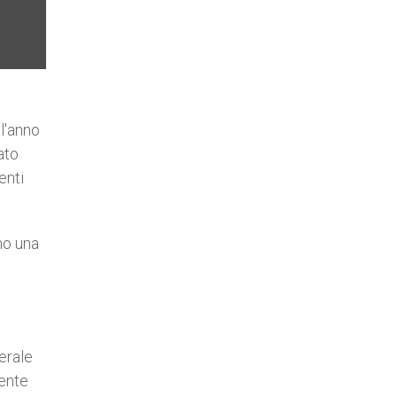
ll'anno
ato
enti
no una
erale
dente