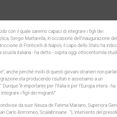
modo con il quale saremo capaci di integrare i figli dei
blica, Sergio Mattarella, in occasione dell'inaugurazione de
triccione di Ponticelli di Napoli, il capo dello Stato ha indic
La scuola italiana - ha detto - ospita oggi ottocentomila stud
le", anche perché molti di questi giovani stranieri non parla
ntegrazione sta producendo risultati e assistiamo a un
. Dunque "è importante per l'Italia e per l'Europa intera - ha
tegrare i figli dei migranti".
condivise da suor Neusa de Fatima Mariano, Superiora Gen
an Carlo Borromeo, Scalabriniane. “L'intervento del presi