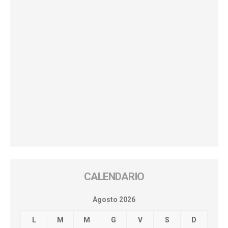
CALENDARIO
Agosto 2026
L
M
M
G
V
S
D