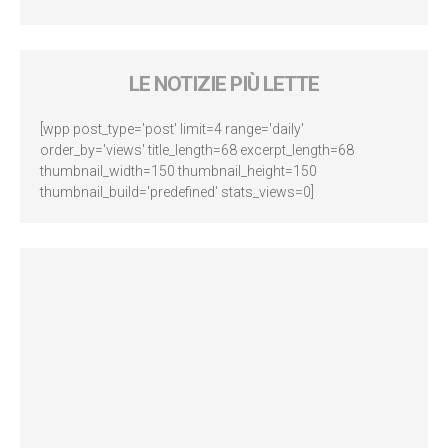
LE NOTIZIE PIÙ LETTE
[wpp post_type='post' limit=4 range='daily'
order_by='views' title_length=68 excerpt_length=68
thumbnail_width=150 thumbnail_height=150
thumbnail_build='predefined' stats_views=0]