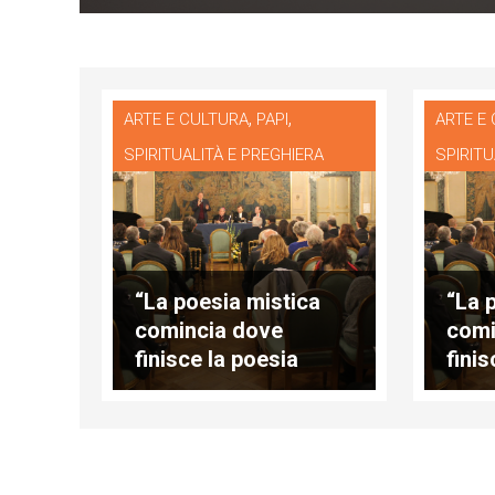
,
,
ARTE E CULTURA
PAPI
ARTE E
SPIRITUALITÀ E PREGHIERA
SPIRITU
“La poesia mistica
“La 
comincia dove
comi
finisce la poesia
finis
religiosa” (Fernando
reli
Rielo) – [parte2/2]
Rielo