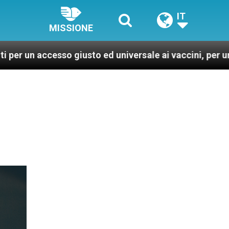
IT
MISSIONE
 giusto ed universale ai vaccini, per un mondo più sano