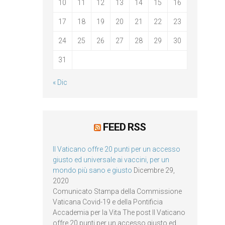
10
11
12
13
14
15
16
17
18
19
20
21
22
23
24
25
26
27
28
29
30
31
« Dic
FEED RSS
Il Vaticano offre 20 punti per un accesso
giusto ed universale ai vaccini, per un
mondo più sano e giusto
Dicembre 29,
2020
Comunicato Stampa della Commissione
Vaticana Covid-19 e della Pontificia
Accademia per la Vita The post Il Vaticano
offre 20 punti per un accesso giusto ed