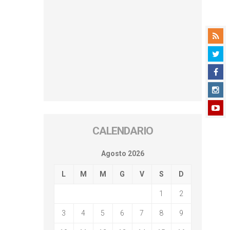
CALENDARIO
Agosto 2026
L
M
M
G
V
S
D
1
2
3
4
5
6
7
8
9