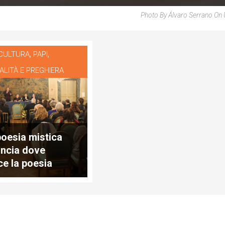
Photo By Álvaro Serrano On
,
,
 CULTURA
PAPI
ALITÀ E PREGHIERA
poesia mistica
ncia dove
ce la poesia
giosa” (Fernando
) – [parte 1/2]