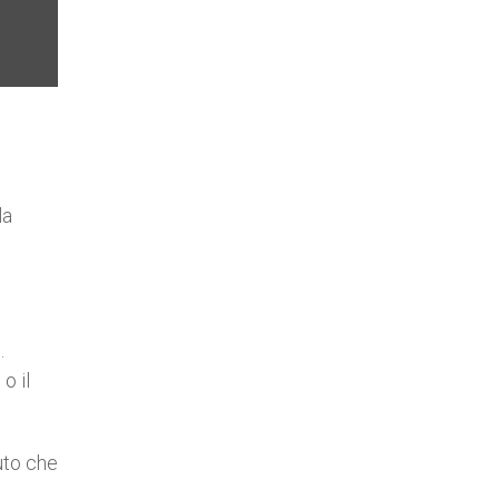
la
.
o il
tuto che