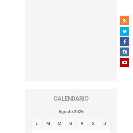
CALENDARIO
Agosto 2026
L
M
M
G
V
S
D