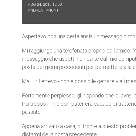
AUG 24, 2015 12:00
ANDREA PANONT
Aspettavo con una certa ansia un messaggio mol
Mi raggiunge una telefonata proprio dall’amico: “An
messaggio che aspetti non parte dal mio computer; 
posta dei giorni precedenti per permettere alla po
Ma – riflettevo - non è possibile gettare via i me
Fortemente perplesso, gli rispondo che ci avrei pe
Purtroppo il mio computer era capace di trattener
passato.
Appena arrivato a casa, di fronte a questo problem
disfarmi della posta precedente.