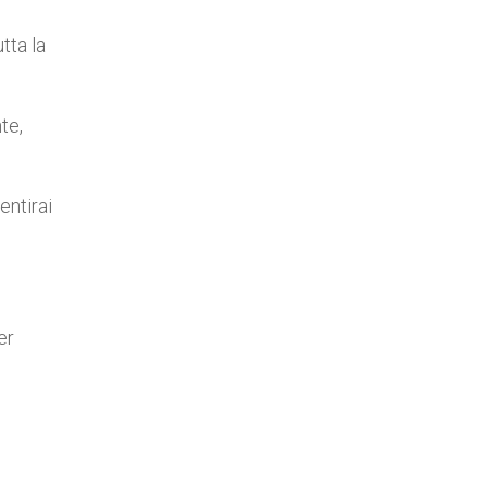
tta la
te,
entirai
er