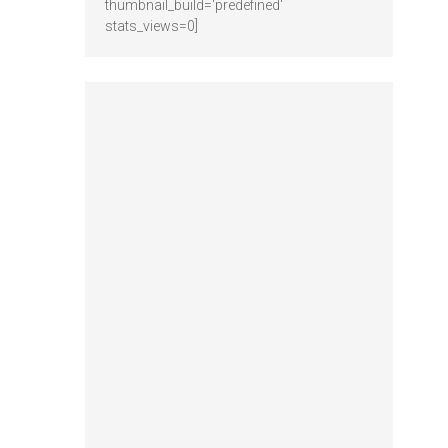
thumbnail_build='predefined'
stats_views=0]