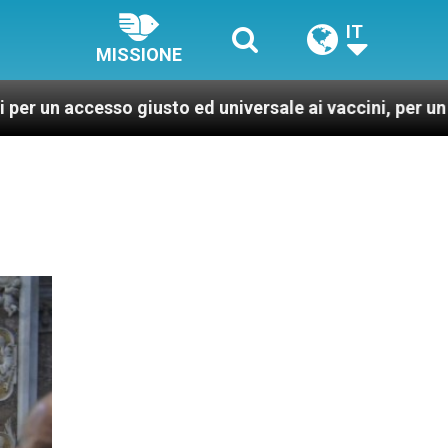
IT
MISSIONE
iusto ed universale ai vaccini, per un mondo più sano e