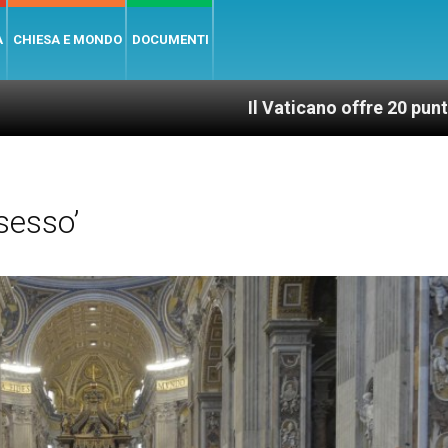
A
CHIESA E MONDO
DOCUMENTI
Il Vaticano offre 20 punti per un accesso g
sesso’