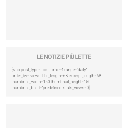
LE NOTIZIE PIÙ LETTE
[wpp post_type='post' limit=4 range='daily'
order_by='views' title_length=68 excerpt_length=68
thumbnail_width=150 thumbnail_height=150
thumbnail_build='predefined' stats_views=0]