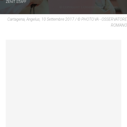
ZENIT STAFF
Cartagena, Angelus, 10 Settembre 2017 / © PHOTO.VA - OSSERVATORE
ROMANO