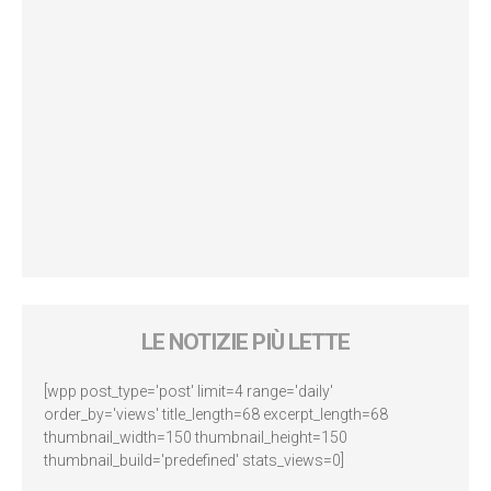
LE NOTIZIE PIÙ LETTE
[wpp post_type='post' limit=4 range='daily'
order_by='views' title_length=68 excerpt_length=68
thumbnail_width=150 thumbnail_height=150
thumbnail_build='predefined' stats_views=0]