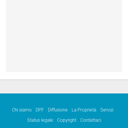
Chi siamo
DPF
Diffusione
La Proprietà
Servizi
Status legale
Copyright
Contattaci