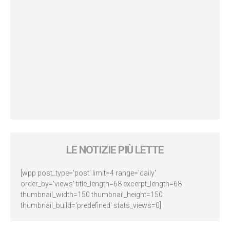
LE NOTIZIE PIÙ LETTE
[wpp post_type='post' limit=4 range='daily'
order_by='views' title_length=68 excerpt_length=68
thumbnail_width=150 thumbnail_height=150
thumbnail_build='predefined' stats_views=0]