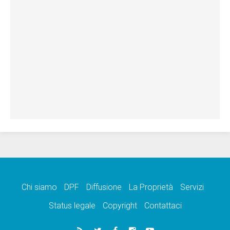
Chi siamo
DPF
Diffusione
La Proprietà
Servizi
Status legale
Copyright
Contattaci