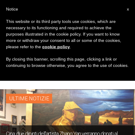
IT
Notice
x
This website or its third party tools use cookies, which are
necessary to its functioning and required to achieve the
TAG
purposes illustrated in the cookie policy. If you want to know
Posts Tagged
more or withdraw your consent to all or some of the cookies,
please refer to the
cookie policy
.
‘pontificia Università
By closing this banner, scrolling this page, clicking a link or
continuing to browse otherwise, you agree to the use of cookies.
Della Santa Croce’
ULTIME NOTIZIE
Cina: due dipinti dell'artista Zhang Yan verranno donati al