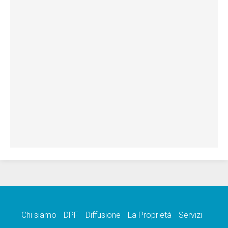
Chi siamo
DPF
Diffusione
La Proprietà
Servizi